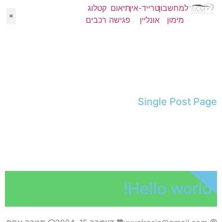
למחשבון
טרייד-אין
תיאום
קטלוג
מימון
אונליין
פגישה
רכבים
יד 2
מימון
קטלו
NEW
Single Post Page
Hello world!