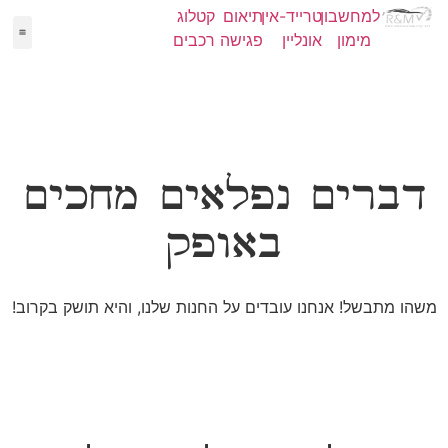
למחשבון
טרייד-אין
תיאום
קטלוג
מימון
אונליין
פגישה
רכבים
יד 2
מימון
קטלו
NEW
דברים נפלאים מחכים
באופק
משהו מתבשל! אנחנו עובדים על החנות שלנו, והיא תושק בקרוב!